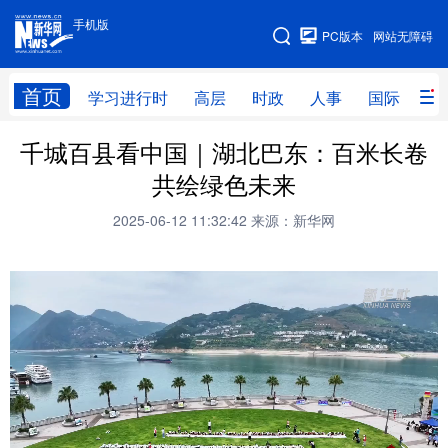
手机版
手机版
PC版本
网站无障碍
网站地图
首页
学习进行时
高层
时政
人事
国际
财
千城百县看中国｜湖北巴东：百米长卷
学习进行时
高层
时政
人事
共绘绿色未来
国际
财经
网评
港澳
2025-06-12 11:32:42
来源：新华网
台湾
思客智库
全球连线
教育
科技
科创
量子
体育
文化
书画
健康
军事
访谈
视频
图片
政务
法律
中央文件
金融
汽车
食品
人居
信息化
数字经济