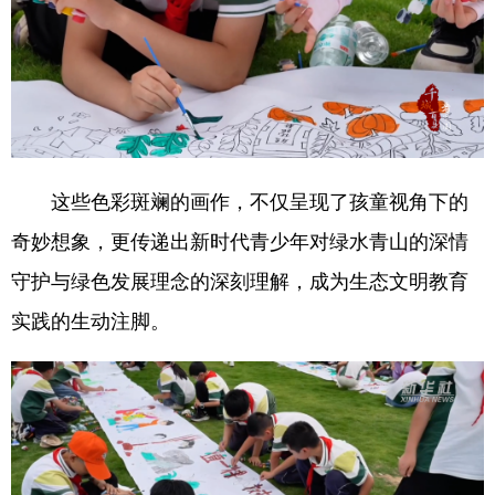
山东
河南
湖北
湖南
广东
广西
海南
重庆
四川
贵州
云南
西藏
陕西
甘肃
青海
宁夏
新疆
内蒙古
黑龙江
这些色彩斑斓的画作，不仅呈现了孩童视角下的
奇妙想象，更传递出新时代青少年对绿水青山的深情
多语种频道
守护与绿色发展理念的深刻理解，成为生态文明教育
实践的生动注脚。
English
Español
Français
عربى
Русский язык
日本語
한국어
Deutsch
Português