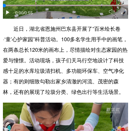
学术中国
乡村振兴
银龄
溯源中国
0:00
/0:55
城市
旅游
能源
会展
近日，湖北省恩施州巴东县开展了“百米绘长卷
彩票
娱乐
时尚
悦读
·‘童’心护家园”科普活动。100多名学生用手中的画笔，
公益
一带一路
亚太网
上市公司
在两条总长120米的画布上，尽情描绘对生态家园的热
爱与憧憬。活动现场，孩子们天马行空地设计了科技
文化产业
感十足的水库垃圾清扫机、多功能环保车、空气净化
器；有的则细致勾勒出家乡清澈的河流、茂密的森
地方频道
林，还有的展现了垃圾分类、绿色出行等生活场景。
北京
天津
河北
山西
辽宁
吉林
上海
江苏
浙江
安徽
福建
江西