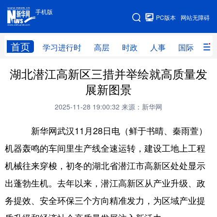
手机版
手机版
PC版本
网站无障碍
网站地图
首页
学习进行时
高层
时政
人事
国际
财
湖北潜江高新区三措并举绘就高质量发
学习进行时
高层
时政
人事
展新图景
国际
财经
网评
港澳
2025-11-28 19:00:32
来源：新华网
台湾
思客智库
全球连线
教育
新华网武汉11月28日电（鲜于书晴、秦雨萱）
科技
科创
量子
体育
机器轰鸣的车间里生产线全速运转，建设工地上工程
文化
书画
健康
军事
机械往来穿梭，初冬的湖北省潜江市高新区处处显示
访谈
视频
图片
政务
出蓬勃生机。去年以来，潜江高新区从产业升级、政
法律
中央文件
金融
汽车
务提效、安全环保三个方向精准发力，为区域产业提
食品
人居
信息化
数字经济