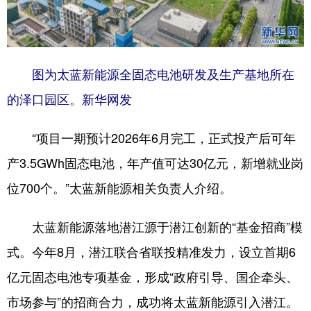
山东
河南
湖北
湖南
广东
广西
海南
重庆
四川
贵州
云南
西藏
图为太蓝新能源全固态电池研发及生产基地所在
陕西
甘肃
青海
宁夏
的泽口园区。新华网发
新疆
内蒙古
黑龙江
“项目一期预计2026年6月完工，正式投产后可年
产3.5GWh固态电池，年产值可达30亿元，新增就业岗
多语种频道
位700个。”太蓝新能源相关负责人介绍。
English
Español
Français
عربى
太蓝新能源落地潜江源于潜江创新的“基金招商”模
Русский язык
日本語
한국어
式。今年8月，潜江联合省联投精准发力，设立首期6
Deutsch
Português
亿元固态电池专项基金，形成“政府引导、国企牵头、
市场参与”的招商合力，成功将太蓝新能源引入潜江。