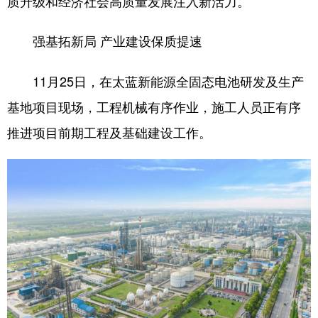
质升级和经济社会高质量发展注入新活力。
学术中国
乡村振兴
银龄
溯源中国
强基拓新局 产业建设保质提速
城市
旅游
能源
会展
11月25日，在太蓝新能源全固态电池研发及生产
彩票
娱乐
时尚
悦读
基地项目现场，工程机械有序作业，施工人员正有序
公益
一带一路
亚太网
上市公司
推进项目前期工程及基础建设工作。
文化产业
地方频道
北京
天津
河北
山西
辽宁
吉林
上海
江苏
浙江
安徽
福建
江西