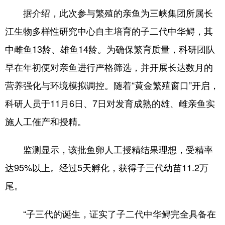
据介绍，此次参与繁殖的亲鱼为三峡集团所属长
学术中国
乡村振兴
银龄
溯源中国
江生物多样性研究中心自主培育的子二代中华鲟，其
城市
旅游
能源
会展
中雌鱼13龄、雄鱼14龄。为确保繁育质量，科研团队
彩票
娱乐
时尚
悦读
早在年初便对亲鱼进行严格筛选，并开展长达数月的
公益
一带一路
亚太网
上市公司
营养强化与环境模拟调控。随着“黄金繁殖窗口”开启，
科研人员于11月6日、7日对发育成熟的雄、雌亲鱼实
文化产业
施人工催产和授精。
地方频道
监测显示，该批鱼卵人工授精结果理想，受精率
北京
天津
河北
山西
达95%以上。经过5天孵化，获得子三代幼苗11.2万
尾。
辽宁
吉林
上海
江苏
浙江
安徽
福建
江西
“子三代的诞生，证实了子二代中华鲟完全具备在