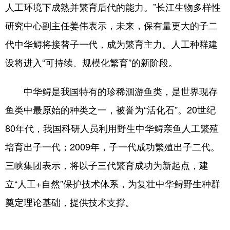
山东
河南
湖北
湖南
人工环境下成熟并繁育后代的能力。”长江生物多样性
研究中心副主任姜伟表示，未来，保有量更大的子二
广东
广西
海南
重庆
代中华鲟将接替子一代，成为繁育主力。人工种群建
四川
贵州
云南
西藏
设将进入“可持续、规模化繁育”的新阶段。
陕西
甘肃
青海
宁夏
中华鲟是我国特有的珍稀洄游鱼类，是世界现存
新疆
内蒙古
黑龙江
鱼类中最原始的种类之一，被誉为“活化石”。20世纪
80年代，我国科研人员利用野生中华鲟亲鱼人工繁殖
多语种频道
培育出子一代；2009年，子一代成功繁殖出子二代。
English
Español
Français
عربى
三峡集团表示，将以子三代繁育成功为新起点，建
Русский язык
日本語
한국어
立“人工+自然”保护技术体系，为复壮中华鲟野生种群
Deutsch
Português
奠定理论基础，提供技术支撑。