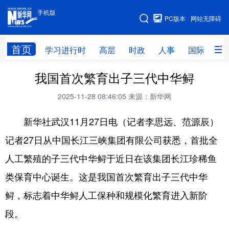
手机版
手机版
PC版本
网站无障碍
网站地图
首页
学习进行时
高层
时政
人事
国际
财
我国首次繁育出子三代中华鲟
学习进行时
高层
时政
人事
2025-11-28 08:46:05
来源：新华网
国际
财经
网评
港澳
新华社武汉11月27日电（记者李思远、范源辰）
台湾
思客智库
全球连线
教育
记者27日从中国长江三峡集团有限公司获悉，首批全
科技
科创
量子
体育
人工繁殖的子三代中华鲟于近日在该集团长江珍稀鱼
文化
书画
健康
军事
类保育中心诞生。这是我国首次繁育出子三代中华
访谈
视频
图片
政务
鲟，标志着中华鲟人工保种和规模化繁育进入新阶
法律
中央文件
金融
汽车
段。
食品
人居
信息化
数字经济