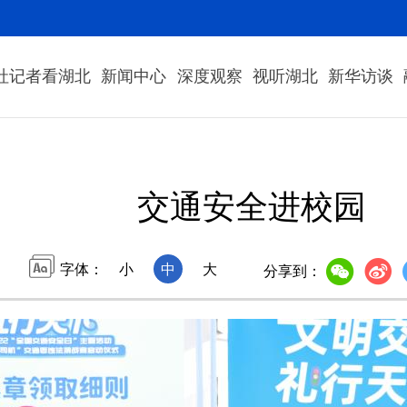
社记者看湖北
新闻中心
深度观察
视听湖北
新华访谈
交通安全进校园
字体：
小
中
大
分享到：