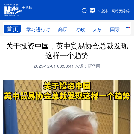
手机版
手机版
PC版本
网站无障碍
网站地图
首页
学习进行时
高层
时政
人事
国际
财
关于投资中国，英中贸易协会总裁发现
学习进行时
高层
时政
人事
这样一个趋势
国际
财经
网评
港澳
2025-12-01 08:38:41
来源：新华网
台湾
思客智库
全球连线
教育
科技
科创
量子
体育
文化
书画
健康
军事
访谈
视频
图片
政务
法律
中央文件
金融
汽车
食品
人居
信息化
数字经济