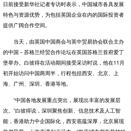
山东
河南
湖北
湖南
日前接受新华社记者专访时表示，中国城市各具发展
特色与资源优势，为包括英国企业在内的国际投资者
广东
广西
海南
重庆
提供广阔合作空间。
四川
贵州
云南
西藏
陕西
甘肃
青海
宁夏
当天，由英国中国商会与英中贸易协会联合主办
的中国－苏格兰经贸合作论坛在英国苏格兰首府爱丁
新疆
内蒙古
黑龙江
堡举办。白彼得在活动期间接受采访时说，他在11月
初开始访问中国两周半，行程包括西安、北京、上
多语种频道
海、广州、深圳、香港等地。
English
Español
Français
عربى
Русский язык
日本語
한국어
“中国各地发展重点突出，展现出丰富的发展层
次。”白彼得说，深圳聚焦创新、信息技术及人工智
Deutsch
Português
能，香港助力中企国际化，西安底蕴深厚，北京展现