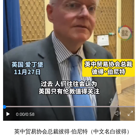
学术中国
乡村振兴
银龄
溯源中国
城市
旅游
能源
会展
彩票
娱乐
时尚
悦读
公益
一带一路
亚太网
上市公司
文化产业
地方频道
北京
天津
河北
山西
辽宁
吉林
上海
江苏
0:00
/0:58
浙江
安徽
福建
江西
英中贸易协会总裁彼得·伯尼特（中文名白彼得）