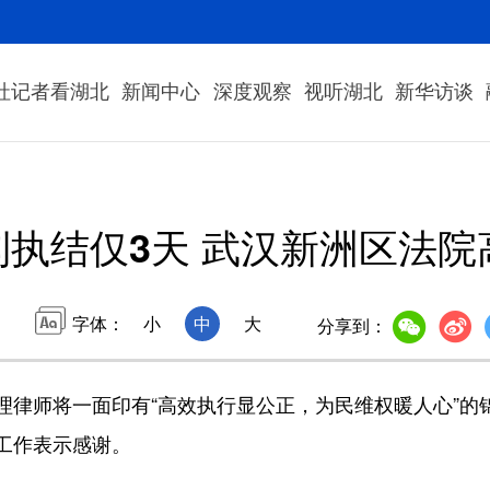
社记者看湖北
新闻中心
深度观察
视听湖北
新华访谈
到执结仅3天 武汉新洲区法院
字体：
小
中
大
分享到：
师将一面印有“高效执行显公正，为民维权暖人心”的
工作表示感谢。