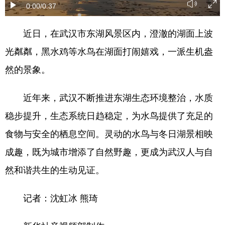
0:00
/0:37
学术中国
乡村振兴
银龄
溯源中国
近日，在武汉市东湖风景区内，澄澈的湖面上波
城市
旅游
能源
会展
光粼粼，黑水鸡等水鸟在湖面打闹嬉戏，一派生机盎
彩票
娱乐
时尚
悦读
然的景象。
公益
一带一路
亚太网
上市公司
近年来，武汉不断推进东湖生态环境整治，水质
文化产业
稳步提升，生态系统日趋稳定，为水鸟提供了充足的
食物与安全的栖息空间。灵动的水鸟与冬日湖景相映
地方频道
成趣，既为城市增添了自然野趣，更成为武汉人与自
北京
天津
河北
山西
然和谐共生的生动见证。
辽宁
吉林
上海
江苏
记者：沈虹冰 熊琦
浙江
安徽
福建
江西