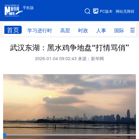
手机版
手机版
PC版本
网站无障碍
网站地图
首页
学习进行时
高层
时政
人事
国际
财
武汉东湖：黑水鸡争地盘“打情骂俏”
学习进行时
高层
时政
人事
2026-01-04 09:02:43
来源：新华网
国际
财经
网评
港澳
台湾
思客智库
全球连线
教育
科技
科创
量子
体育
文化
书画
健康
军事
访谈
视频
图片
政务
法律
中央文件
金融
汽车
食品
人居
信息化
数字经济