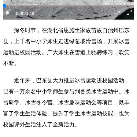
学术中国
乡村振兴
银龄
溯源中国
0:00
/0:49
城市
旅游
能源
会展
深冬时节，在湖北省恩施土家族苗族自治州巴东
彩票
娱乐
时尚
悦读
县，上千名中小学师生走进绿葱坡滑雪场，开展冰雪
公益
一带一路
亚太网
上市公司
运动进校园活动。广大师生在雪道上驰骋练习，欢笑
不断。
文化产业
近年来，巴东县大力推进冰雪运动进校园活动，
地方频道
已有一万余名中小学师生参与到各类冰雪运动中。冰
北京
天津
河北
山西
雪研学、冰雪冬令营、冰雪趣味运动会等项目，既丰
富了学生生活体验，提升了学生冰雪运动技能，也为
辽宁
吉林
上海
江苏
校园课外生活注入了全新活力。
浙江
安徽
福建
江西