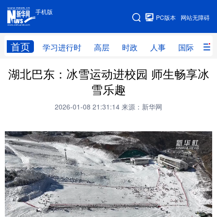
手机版
手机版
PC版本
网站无障碍
网站地图
首页
学习进行时
高层
时政
人事
国际
财
湖北巴东：冰雪运动进校园 师生畅享冰
学习进行时
高层
时政
人事
雪乐趣
国际
财经
网评
港澳
2026-01-08 21:31:14
来源：新华网
台湾
思客智库
全球连线
教育
科技
科创
量子
体育
文化
书画
健康
军事
访谈
视频
图片
政务
法律
中央文件
金融
汽车
食品
人居
信息化
数字经济