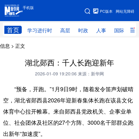
手机版
手机版
PC版本
网站无障碍
网站地图
首页
学习进行时
高层
时政
人事
国际
财
信息
> 正文
学习进行时
高层
时政
人事
国际
财经
网评
港澳
湖北郧西：千人长跑迎新年
台湾
思客智库
全球连线
教育
2026-01-09 19:20:06
来源：新华网
科技
科创
量子
体育
“预备，开跑。”1月9日9时，随着发令笛声划破晴
空，湖北省郧西县2026年迎新春集体长跑在该县文化
文化
书画
健康
军事
体育中心拉开帷幕。来自郧西县党政机关、企事业单
访谈
视频
图片
政务
位、社会团体及社区的27个方阵、3000名干部群众跑
法律
中央文件
金融
汽车
出新年“加速度”。
食品
人居
信息化
数字经济