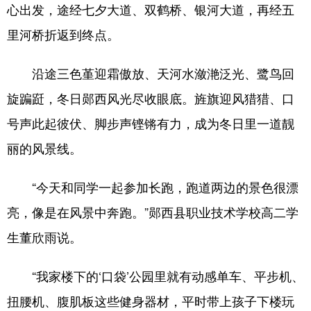
山东
河南
湖北
湖南
心出发，途经七夕大道、双鹤桥、银河大道，再经五
里河桥折返到终点。
广东
广西
海南
重庆
四川
贵州
云南
西藏
沿途三色堇迎霜傲放、天河水潋滟泛光、鹭鸟回
陕西
甘肃
青海
宁夏
旋蹁跹，冬日郧西风光尽收眼底。旌旗迎风猎猎、口
新疆
内蒙古
黑龙江
号声此起彼伏、脚步声铿锵有力，成为冬日里一道靓
丽的风景线。
多语种频道
“今天和同学一起参加长跑，跑道两边的景色很漂
English
Español
Français
عربى
亮，像是在风景中奔跑。”郧西县职业技术学校高二学
Русский язык
日本語
한국어
生董欣雨说。
Deutsch
Português
“我家楼下的‘口袋’公园里就有动感单车、平步机、
扭腰机、腹肌板这些健身器材，平时带上孩子下楼玩