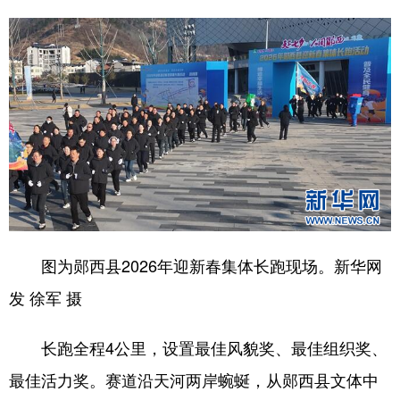
学术中国
乡村振兴
银龄
溯源中国
城市
旅游
能源
会展
彩票
娱乐
时尚
悦读
公益
一带一路
亚太网
上市公司
文化产业
地方频道
图为郧西县2026年迎新春集体长跑现场。新华网
北京
天津
河北
山西
发 徐军 摄
辽宁
吉林
上海
江苏
长跑全程4公里，设置最佳风貌奖、最佳组织奖、
浙江
安徽
福建
江西
最佳活力奖。赛道沿天河两岸蜿蜒，从郧西县文体中